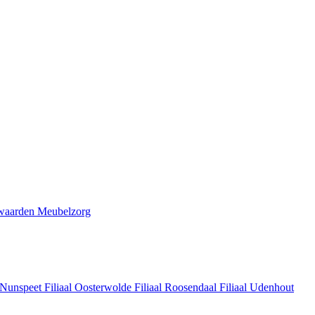
waarden Meubelzorg
l Nunspeet
Filiaal Oosterwolde
Filiaal Roosendaal
Filiaal Udenhout