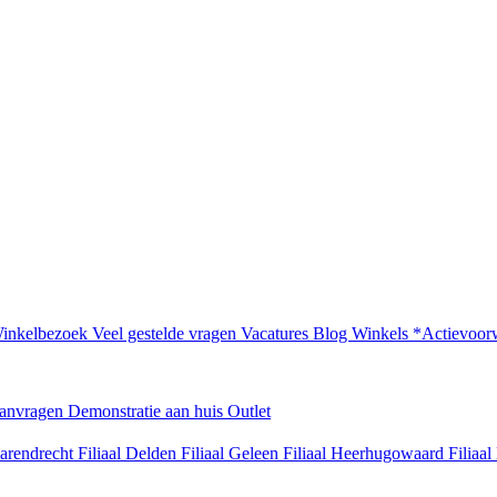
inkelbezoek
Veel gestelde vragen
Vacatures
Blog
Winkels
*Actievoor
aanvragen
Demonstratie aan huis
Outlet
Barendrecht
Filiaal Delden
Filiaal Geleen
Filiaal Heerhugowaard
Filiaa