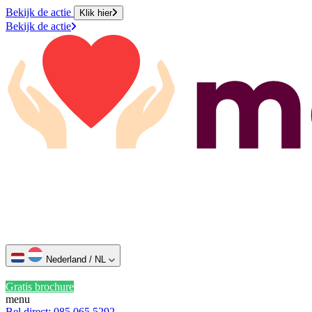
Bekijk de actie
Klik hier
Bekijk de actie
Nederland / NL
Gratis brochure
menu
Bel direct: 085 065 5292