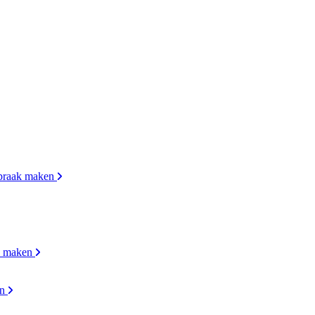
praak maken
k maken
en