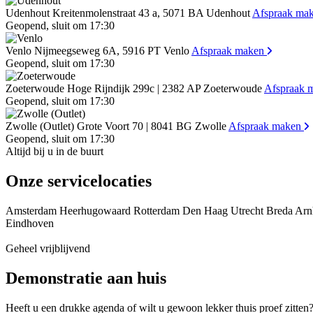
Udenhout
Kreitenmolenstraat 43 a, 5071 BA Udenhout
Afspraak ma
Geopend
, sluit om
17:30
Venlo
Nijmeegseweg 6A, 5916 PT Venlo
Afspraak maken
Geopend
, sluit om
17:30
Zoeterwoude
Hoge Rijndijk 299c | 2382 AP Zoeterwoude
Afspraak 
Geopend
, sluit om
17:30
Zwolle (Outlet)
Grote Voort 70 | 8041 BG Zwolle
Afspraak maken
Geopend
, sluit om
17:30
Altijd bij u in de buurt
Onze servicelocaties
Amsterdam
Heerhugowaard
Rotterdam
Den Haag
Utrecht
Breda
Arn
Eindhoven
Geheel vrijblijvend
Demonstratie aan huis
Heeft u een drukke agenda of wilt u gewoon lekker thuis proef zitte