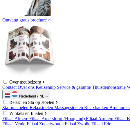
Ontvang gratis brochure >
Over meubelzorg
Contact
Over ons
Keuzehulp
Service & garantie
Thuisdemonstratie
W
Nederland / NL
Relax- en Sta-op-stoelen
Sta-op-stoelen
Relaxstoelen
Massagestoelen
Relaxbanken
Brochure 
Winkels en filialen
Filiaal Almere
Filiaal Amersfoort (Hoogland)
Filiaal Arnhem
Filiaal 
Filiaal Venlo
Filiaal Zoeterwoude
Filiaal Zwolle
Filiaal Ede