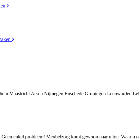
ken
maken
hem
Maastricht
Assen
Nijmegen
Enschede
Groningen
Leeuwarden
Le
n? Geen enkel probleem! Meubelzorg komt gewoon naar u toe. Waar u ook