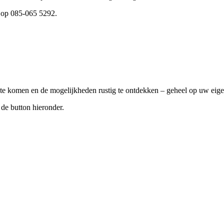
s op
085-065 5292
.
s te komen en de mogelijkheden rustig te ontdekken – geheel op uw eig
 de button hieronder.