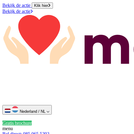
Bekijk de actie
Klik hier
Bekijk de actie
Nederland / NL
Gratis brochure
menu
Bel direct: 085 065 5292