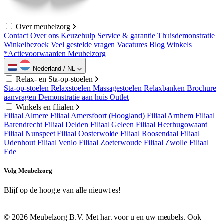
Over meubelzorg
Contact
Over ons
Keuzehulp
Service & garantie
Thuisdemonstratie
Winkelbezoek
Veel gestelde vragen
Vacatures
Blog
Winkels
*Actievoorwaarden Meubelzorg
Nederland / NL
Relax- en Sta-op-stoelen
Sta-op-stoelen
Relaxstoelen
Massagestoelen
Relaxbanken
Brochure
aanvragen
Demonstratie aan huis
Outlet
Winkels en filialen
Filiaal Almere
Filiaal Amersfoort (Hoogland)
Filiaal Arnhem
Filiaal
Barendrecht
Filiaal Delden
Filiaal Geleen
Filiaal Heerhugowaard
Filiaal Nunspeet
Filiaal Oosterwolde
Filiaal Roosendaal
Filiaal
Udenhout
Filiaal Venlo
Filiaal Zoeterwoude
Filiaal Zwolle
Filiaal
Ede
Volg Meubelzorg
Blijf op de hoogte van alle nieuwtjes!
© 2026 Meubelzorg B.V. Met hart voor u en uw meubels. Ook