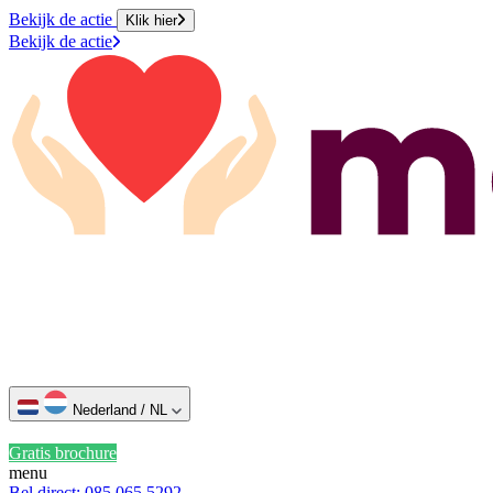
Bekijk de actie
Klik hier
Bekijk de actie
Nederland / NL
Gratis brochure
menu
Bel direct: 085 065 5292